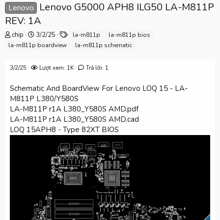
Lenovo G5000 APH8 ILG50 LA-M811P
Lenovo
REV: 1A
T
N
T
chip
3/2/25
la-m811p
la-m811p bios
h
g
ừ
la-m811p boardview
la-m811p schematic
r
à
k
e
y
h
3/2/25
Lượt xem: 1K
Trả lời: 1
a
g
ó
d
ử
a
s
i
Schematic And BoardView For Lenovo LOQ 15 - LA-
t
M811P L380/Y580S
a
LA-M811P r1A L380_Y580S AMD.pdf
r
LA-M811P r1A L380_Y580S AMD.cad
t
LOQ 15APH8 - Type 82XT BIOS
e
r