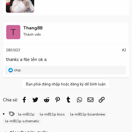
t
o
n
t
s
e
:
n
b
Thang88
y
T
Thành viên
28/10/23
#2
thanks a file lên ok a
R
chip
e
a
c
Bạn phải đăng nhập hoặc đăng ký để bình luận.
t
i
o
Facebook
Twitter
Reddit
Pinterest
Tumblr
WhatsApp
Email
Link
Chia sẻ:
n
s
:
T
la-m811p
la-m811p bios
la-m811p boardview
ừ
la-m811p schematic
k