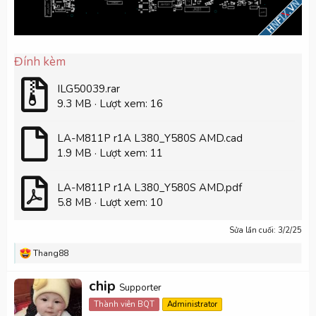
Đính kèm
ILG50039.rar
9.3 MB · Lượt xem: 16
LA-M811P r1A L380_Y580S AMD.cad
1.9 MB · Lượt xem: 11
LA-M811P r1A L380_Y580S AMD.pdf
5.8 MB · Lượt xem: 10
Sửa lần cuối:
3/2/25
R
Thang88
e
a
W
chip
c
Supporter
r
t
Thành viên BQT
Administrator
i
i