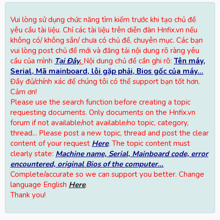
Vui lòng sử dụng chức năng tìm kiếm trước khi tạo chủ đề
yêu cầu tài liệu. Chỉ các tài liệu trên diễn đàn Hnfix.vn nếu
không có/ không sẵn/ chưa có chủ đề, chuyên mục. Các bạn
vui lòng post chủ đề mới và đăng tải nội dung rõ ràng yêu
cầu của mình
Tại Đây
.
Nội dung chủ đề cần ghi rõ:
Tên máy,
Serial, Mã mainboard, lỗi gặp phải, Bios gốc của máy...
Đầy đủ/chính xác để chúng tôi có thể support bạn tốt hơn.
Cảm ơn!
Please use the search function before creating a topic
requesting documents. Only documents on the Hnfix.vn
forum if not available/not available/no topic, category,
thread... Please post a new topic, thread and post the clear
content of your request
Here
. The topic content must
clearly state:
Machine name, Serial, Mainboard code, error
encountered, original Bios of the computer...
Complete/accurate so we can support you better. Change
language English
Here
.
Thank you!